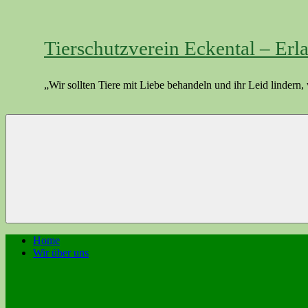
Zum
Inhalt
springen
Tierschutzverein Eckental – Erl
„Wir sollten Tiere mit Liebe behandeln und ihr Leid linder
Home
Wir über uns